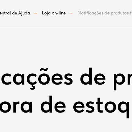
entral de Ajuda
Loja on-line
Notificações de produtos 
→
→
icações de p
fora de esto