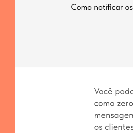
Como notificar os
ora
ja
to
Você pode
al
como zero
mensagem 
os client