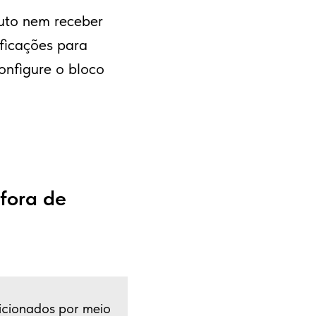
duto nem receber
ificações para
onfigure o bloco
fora de
icionados por meio