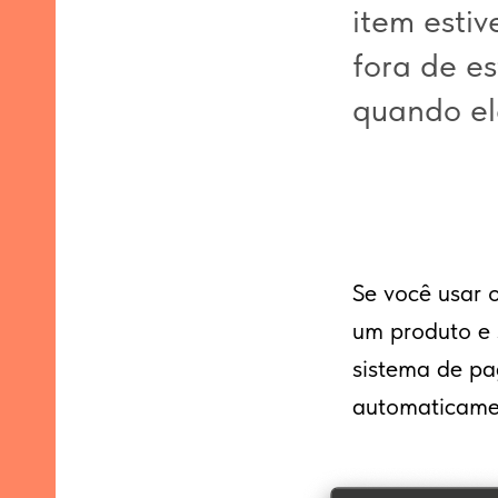
item estiv
fora de es
quando el
o
idos
itens
Se você usar 
um produto e s
sistema de pa
automaticame
E-