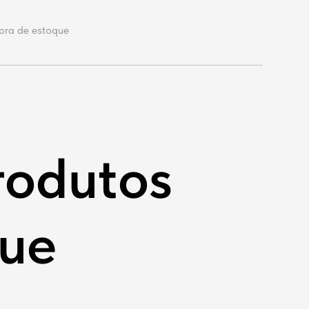
fora de estoque
rodutos
que