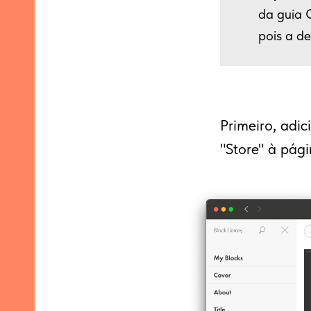
da guia 
pois a d
Primeiro, adi
"Store" à pági