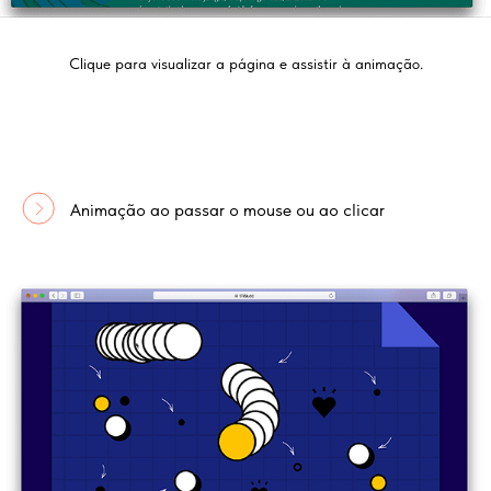
Clique para visualizar a página e assistir à animação.
Animação ao passar o mouse ou ao clicar