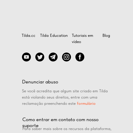
Tilda.cc
Tilda Education
Tutoriais em
Blog
vídeo
Denunciar abuso
Se você acredita que algum site criado em Tilda
está violando seus direitos, entre com uma
reclamação preenchendo este
formulário
Como entrar em contato com nosso
suporte
Para saber mais sobre os recursos da plataforma,